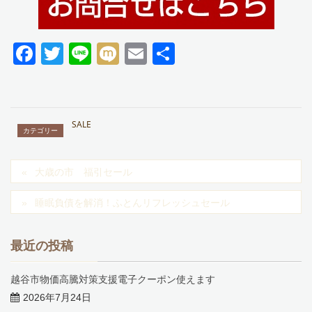
F
T
Li
M
E
共
a
wi
n
ixi
m
有
c
tt
e
ail
e
er
SALE
カテゴリー
b
o
大歳の市 福引セール
o
睡眠負債を解消！ふとんリフレッシュセール
k
最近の投稿
越谷市物価高騰対策支援電子クーポン使えます
2026年7月24日